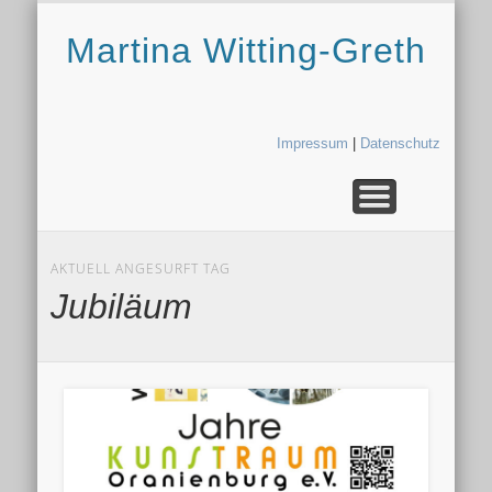
AUFTRAGSMALEREI
AUSSTELLUNGEN
ÜBER MICH
KONTAKT
GALERIE
KURSE
START
BLOG
Martina Witting-Greth
Impressum
|
Datenschutz
AKTUELL ANGESURFT TAG
Jubiläum