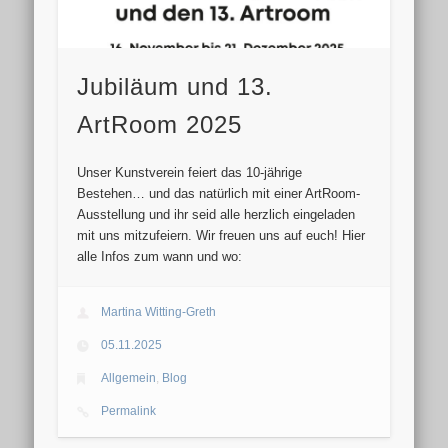
Jubiläum und 13.
ArtRoom 2025
Unser Kunstverein fei­ert das 10-jährige
Bestehen… und das na­tür­lich mit ei­ner ArtRoom-
Ausstellung und ihr seid al­le herz­lich ein­ge­la­den
mit uns mit­zu­fei­ern. Wir freu­en uns auf euch! Hier
al­le Infos zum wann und wo:
Martina Witting-Greth
05.11.2025
Allgemein
,
Blog
Permalink